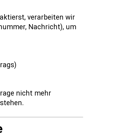
ktierst, verarbeiten wir
nnummer, Nachricht), um
trags)
frage nicht mehr
estehen.
e