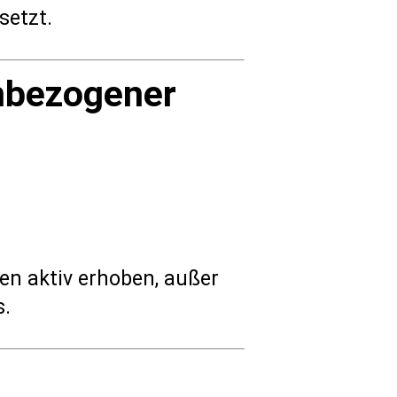
setzt.
nbezogener
n aktiv erhoben, außer
s.