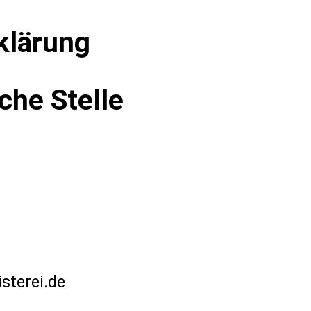
klärung
che Stelle
terei.de